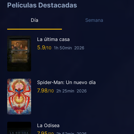
Películas Destacadas
Día
Semana
La última casa
5.9
1h 50min
2026
Spider-Man: Un nuevo día
7.98
2h 25min
2026
La Odisea
7.95
2h 52min
2026