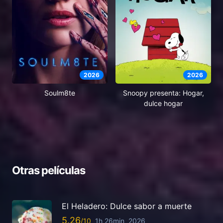
2026
2026
Soulm8te
Snoopy presenta: Hogar,
dulce hogar
Otras películas
El Heladero: Dulce sabor a muerte
5.26
1h 26min
2026