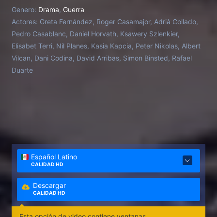
joven matrimonio, esperan su primer hijo. Nadie
Genero:
Drama
,
Guerra
sabe exactamente qué está pasando, ni por qué se
Actores:
Greta Fernández, Roger Casamajor, Adrià Collado,
pelea, la prioridad es sobrevivir un día más.
Pedro Casablanc, Daniel Horvath, Ksawery Szlenkier,
Elisabet Terri, Nil Planes, Kasia Kapcia, Peter Nikolas, Albert
Vilcan, Dani Codina, David Arribas, Simon Binsted, Rafael
Duarte
Español Latino
CALIDAD HD
Descargar
CALIDAD HD
Esta opción de video contiene ventanas