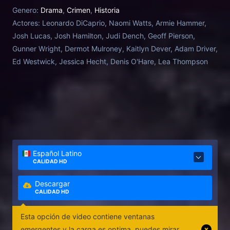
cualquiera que fuera un peligro para la nación,
Genero:
Drama
,
Crimen
,
Historia
Hoover ocupó el cargo hasta su muerte en 1972,
Actores:
Leonardo DiCaprio, Naomi Watts, Armie Hammer,
sobreviviendo a siete presidentes, alguno de los
Josh Lucas, Josh Hamilton, Judi Dench, Geoff Pierson,
cuales intentó inútilmente destituirlo. Los archivos
Gunner Wright, Dermot Mulroney, Kaitlyn Dever, Adam Driver,
que guardaba celosamente, llenos de secretos
Ed Westwick, Jessica Hecht, Denis O'Hare, Lea Thompson
inconfesables de importantes personalidades, lo
convirtieron en uno de los hombres más poderosos
y temidos de la historia de los Estados Unidos.
Español Latino
CALIDAD HD
Descargar
CALIDAD HD
Esta opción de video contiene ventanas
emergentes y la carga es optima, puedes mirar