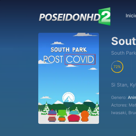
Inici
Sout
South Par
72
Si Stan, K
Genero:
Ani
Actores:
Mat
Iwasaki, Bru