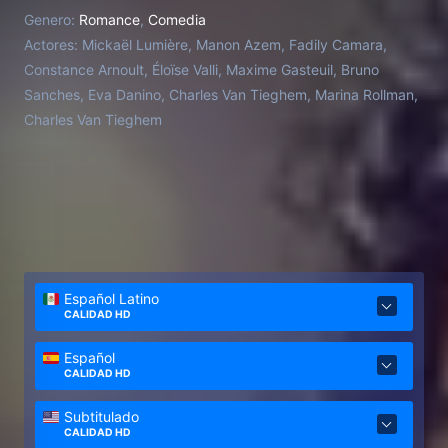
Genero:
Romance
,
Comedia
Actores:
Mickaël Lumière, Manon Azem, Fadily Camara,
Constance Arnoult, Éloïse Valli, Maxime Gasteuil, Bruno
Sanches, Eva Danino, Charles Van Tieghem, Marina Rollman,
Charles Van Tieghem
Español Latino
CALIDAD HD
Español
CALIDAD HD
Subtitulado
CALIDAD HD