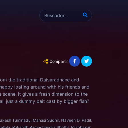
Compartir
from the traditional Daivaradhane and
happy loafing around with his friends and
e scene, it gives a fresh dimension to the
ali just a dummy bait cast by bigger fish?
Prakash Tuminadu, Manasi Sudhir, Naveen D. Padil,
Bellala, Rakshith Ramachandra Shetty, Prabhakar