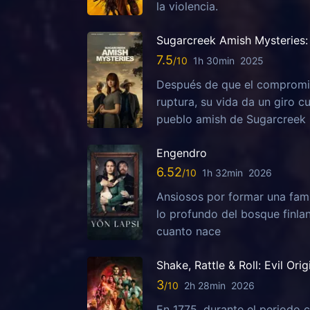
la violencia.
Sugarcreek Amish Mysteries: 
7.5
1h 30min
2025
Después de que el compromis
ruptura, su vida da un giro c
pueblo amish de Sugarcreek
Engendro
6.52
1h 32min
2026
Ansiosos por formar una fami
lo profundo del bosque finla
cuanto nace
Shake, Rattle & Roll: Evil Orig
3
2h 28min
2026
En 1775, durante el periodo c