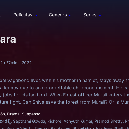
o
Películas
Generos
Series
ara
2h 27min
2022
ribal vagabond lives with his mother in hamlet, stays away 
a legacy due to an unforgettable childhood incident. He is 
 jobs for his landlord. When Forest officer Murali enters th
ure fight. Can Shiva save the forest from Murali? Or is Mur
ión
,
Drama
,
Suspenso
ಾಬ್ ಶೆಟ್ಟಿ, Sapthami Gowda, Kishore, Achyuth Kumar, Pramod Shetty, 
y, Swaraj Shetty, Deepak Rai Panaje, Shanil Guru, Pradeep Shetty 