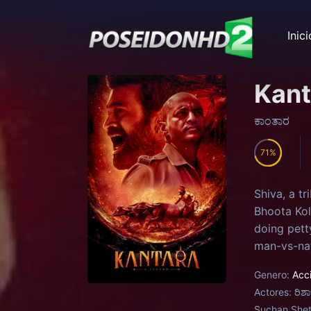
Inici
Kant
ಕಾಂತಾರ
71
Shiva, a t
Bhoota Kol
doing petty
man-vs-nat
Genero:
Acc
Actores:
ರಿಶ
Suchan Shett