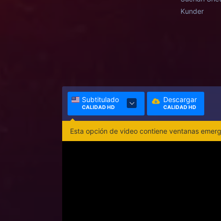
Kunder
Subtitulado
Descargar
CALIDAD HD
CALIDAD HD
Esta opción de video contiene ventanas emerge