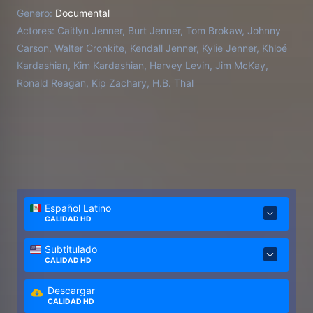
Genero:
Documental
Actores:
Caitlyn Jenner, Burt Jenner, Tom Brokaw, Johnny
Carson, Walter Cronkite, Kendall Jenner, Kylie Jenner, Khloé
Kardashian, Kim Kardashian, Harvey Levin, Jim McKay,
Ronald Reagan, Kip Zachary, H.B. Thal
Español Latino
CALIDAD HD
Subtitulado
CALIDAD HD
Descargar
CALIDAD HD