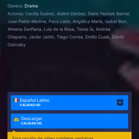
Genero:
Drama
Actores:
Cecilia Suárez, Aislinn Derbez, Dario Yazbek Bernal,
Juan Pablo Medina, Paco León, Angélica María, Isabel Burr,
Ximena Sariñana, Luis de la Rosa, Tessa Ía, Andrea
Chaparro, Javier Jattin, Tiago Correa, Emilio Cuaik, David
Ostrosky
Español Latino
CALIDAD HD
Descargar
CALIDAD HD
Esta opción de video contiene ventanas