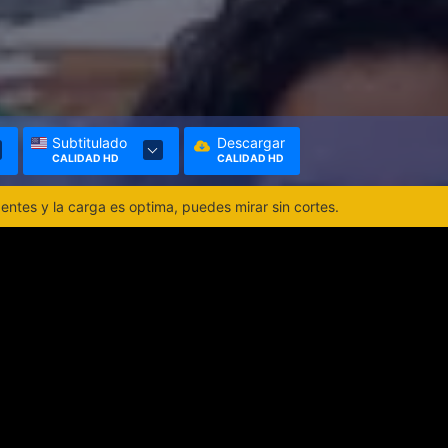
Subtitulado
Descargar
CALIDAD HD
CALIDAD HD
ntes y la carga es optima, puedes mirar sin cortes.