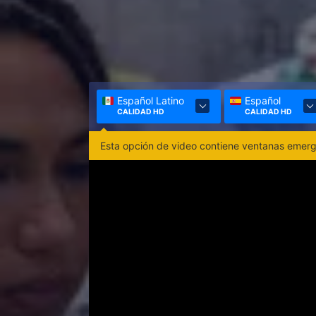
Español Latino
Español
CALIDAD HD
CALIDAD HD
Esta opción de video contiene ventanas emerge