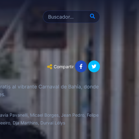
Compartir
ratis al vibrante Carnaval de Bahía, donde
es.
via Pavanelli, Micael Borges, Jean Pedro, Felipe
eeiro, Dja Marthins, Durval Lélys