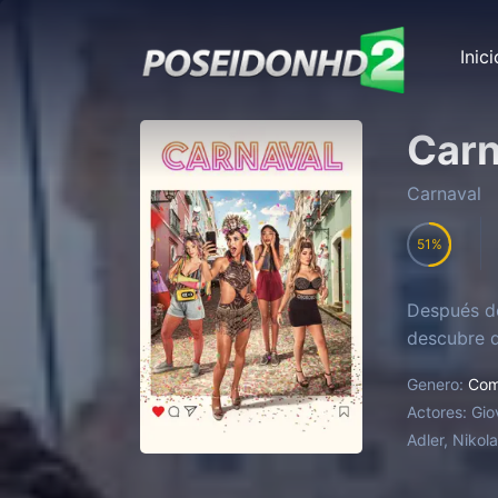
Inici
Carn
Carnaval
51
Después de
descubre q
Genero:
Com
Actores:
Gio
Adler, Nikol