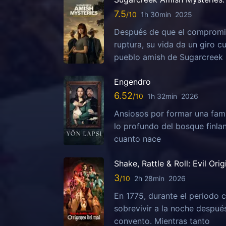
7.5
1h 30min
2025
Después de que el compromis
ruptura, su vida da un giro c
pueblo amish de Sugarcreek
Engendro
6.52
1h 32min
2026
Ansiosos por formar una fami
lo profundo del bosque finla
cuanto nace
Shake, Rattle & Roll: Evil Orig
3
2h 28min
2026
En 1775, durante el periodo c
sobrevivir a la noche despu
convento. Mientras tanto