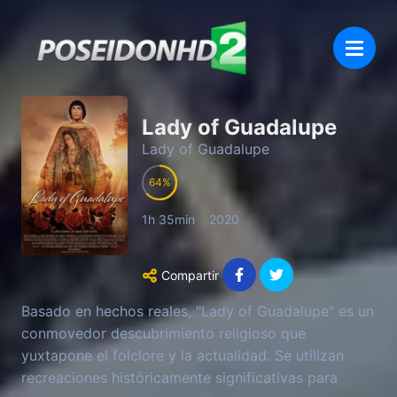
Lady of Guadalupe
Lady of Guadalupe
64
1h 35min
2020
Compartir
Basado en hechos reales, "Lady of Guadalupe" es un
conmovedor descubrimiento religioso que
yuxtapone el folclore y la actualidad. Se utilizan
recreaciones históricamente significativas para