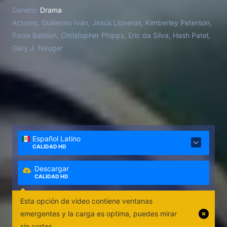
ilustrar el origen de su predominante y poderoso
Genero:
Drama
simbolismo de la identidad y la fe mexicanas.
Actores:
Guillermo Iván, Jesús Lloveras, Kimberley Peterson,
Cuando a un reportero joven y ambicioso (Guillermo
Paola Baldion, Christopher Phipps, Eric da Silva, Hash Patel,
Iván) se le asigna un artículo sobre la fe, se ve
Gary J. Neuger
envuelto en la leyenda de Juan Diego y Nuestra
Señora de Guadalupe. Escéptico de los milagros y
de la importancia del cristianismo moderno, la
investigación del periodista lo lleva de un cínico a
un verdadero creyente a medida que se ponen a
prueba sus límites personales.
Español Latino
CALIDAD HD
Descargar
CALIDAD HD
Esta opción de video contiene ventanas
emergentes y la carga es optima, puedes mirar
sin cortes.