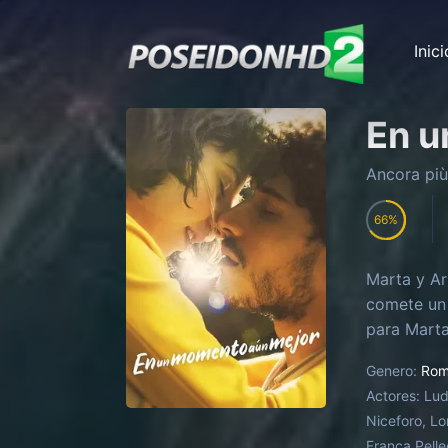
Inici
En u
Ancora più
66
Marta y Ar
comete un 
para Mart
Genero:
Rom
Actores:
Lud
Niceforo, Lo
Franca Pelle