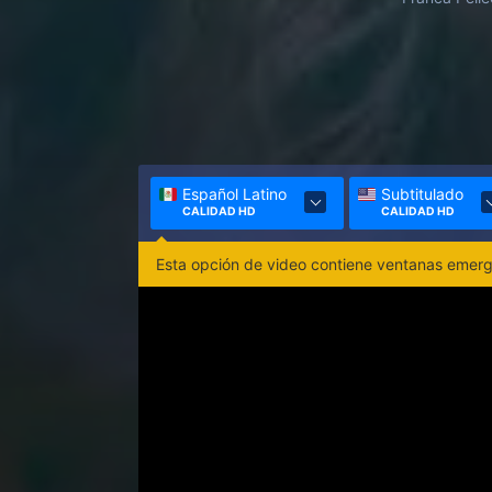
Español Latino
Subtitulado
CALIDAD HD
CALIDAD HD
Esta opción de video contiene ventanas emerge