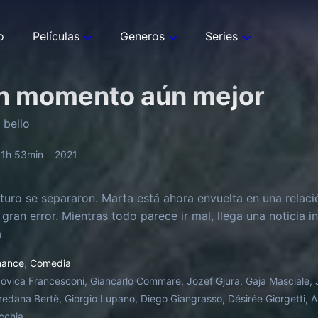
o
Películas
Generos
Series
n momento aún mejor
 bello
1h 53min
2021
turo se separaron. Marta está ahora envuelta en una relació
gran error. Mientras todo parece ir mal, llega una noticia
a
ance
,
Comedia
ovica Francesconi, Giancarlo Commare, Jozef Gjura, Gaja Masciale, 
redana Bertè, Giorgio Lupano, Diego Giangrasso, Désirée Giorgetti, 
cchia