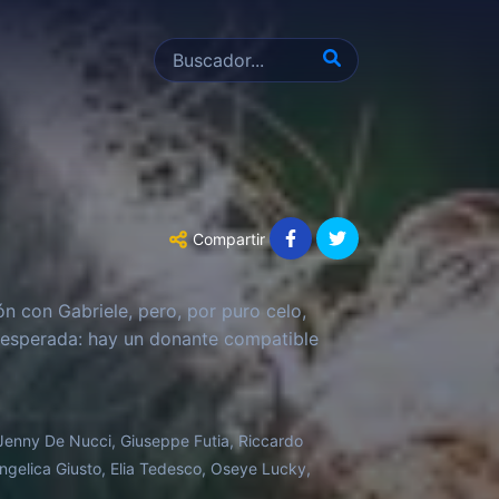
Compartir
n con Gabriele, pero, por puro celo,
 inesperada: hay un donante compatible
Jenny De Nucci, Giuseppe Futia, Riccardo
Angelica Giusto, Elia Tedesco, Oseye Lucky,