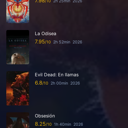
7.98
2h 25min
2026
La Odisea
7.95
2h 52min
2026
Evil Dead: En llamas
6.8
2h 00min
2026
Obsesión
8.25
1h 40min
2026