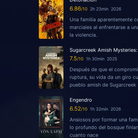
6.86
2h 23min
2026
Una familia aparentemente c
marciales al enfrentarse a u
la violencia.
Sugarcreek Amish Mysteries: 
7.5
1h 30min
2025
Después de que el compromis
ruptura, su vida da un giro c
pueblo amish de Sugarcreek
Engendro
6.52
1h 32min
2026
Ansiosos por formar una fami
lo profundo del bosque finla
cuanto nace