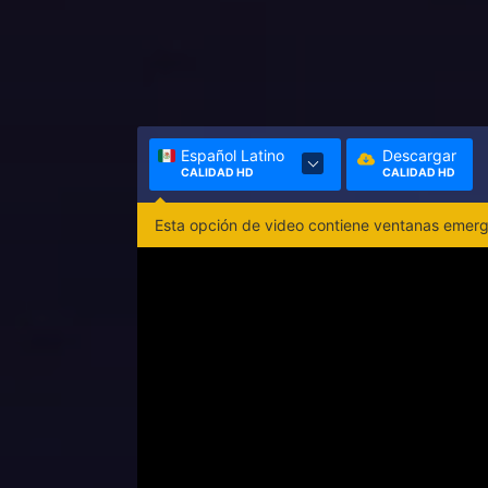
Español Latino
Descargar
CALIDAD HD
CALIDAD HD
Esta opción de video contiene ventanas emerge