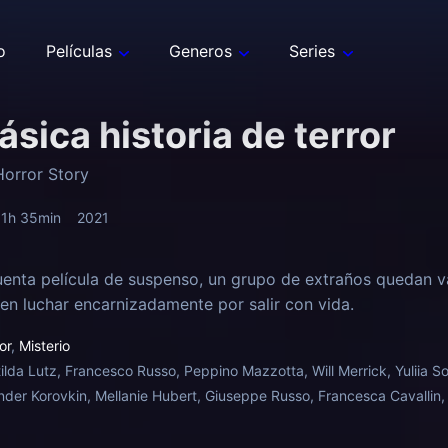
o
Películas
Generos
Series
lásica historia de terror
Horror Story
1h 35min
2021
uenta película de suspenso, un grupo de extraños quedan va
n luchar encarnizadamente por salir con vida.
or
,
Misterio
ilda Lutz, Francesco Russo, Peppino Mazzotta, Will Merrick, Yuliia Sob
nder Korovkin, Mellanie Hubert, Giuseppe Russo, Francesca Cavallin,