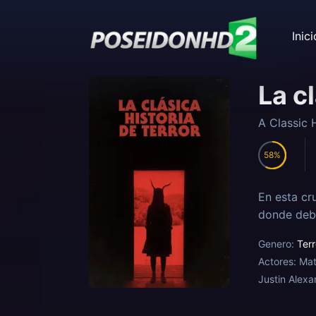
Inici
La c
A Classic 
58
En esta cr
donde debe
Genero:
Terr
Actores:
Mat
Justin Alexa