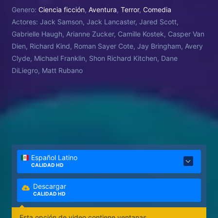
Genero:
Ciencia ficción
,
Aventura
,
Terror
,
Comedia
Actores:
Jack Samson, Jack Lancaster, Jared Scott,
Gabrielle Haugh, Arianne Zucker, Camille Kostek, Casper Van
Dien, Richard Kind, Roman Sayer Cote, Jay Bringham, Avery
Clyde, Michael Franklin, Shon Richard Kitchen, Dane
DiLiegro, Matt Rubano
Español Latino
CALIDAD HD
Descargar
CALIDAD HD
Esta opción de video contiene ventanas