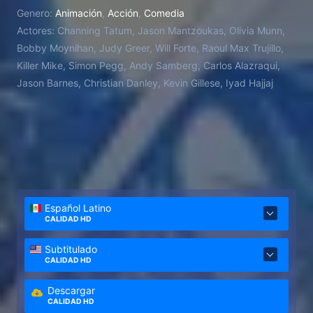
Genero:
Animación
,
Acción
,
Comedia
Actores:
Channing Tatum, Jason Mantzoukas, Olivia Munn,
Bobby Moynihan, Judy Greer, Will Forte, Raoul Max Trujillo,
Killer Mike, Simon Pegg, Andy Samberg, Carlos Alazraqui,
Jason Barnes, Christian Danley, Kevin Gillese, Iyad Hajjaj
Español Latino
CALIDAD HD
Subtitulado
CALIDAD HD
Descargar
CALIDAD HD