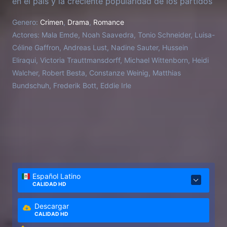
en el país y la creciente popularidad de los partidos
populistas, se une a sus amigos para tomar una
Genero:
Crimen
,
Drama
,
Romance
posición clara contra los “fascistas”. Rápidamente
Actores:
Mala Emde, Noah Saavedra, Tonio Schneider, Luisa-
encuentra simpatía por el carismático Alpha y su
Céline Gaffron, Andreas Lust, Nadine Sauter, Hussein
mejor amigo Lenor: para ambos, el uso de la
Eliraqui, Victoria Trauttmansdorff, Michael Wittenborn, Heidi
violencia es también un medio permitido de
Walcher, Robert Besta, Constanze Weinig, Matthias
resistencia. Pronto los eventos se intensifican. Y
Bundschuh, Frederik Bott, Eddie Irle
Luisa tiene que decidir cómo de lejos está dispuesta
a llegar, aunque ello pueda tener consecuencias
fatales para ella y sus amigos.
Español Latino
CALIDAD HD
Descargar
CALIDAD HD