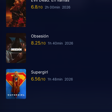
Evil Dead: En llamas
6.8
2h 00min
2026
Obsesión
8.25
1h 40min
2026
Supergirl
6.56
1h 48min
2026