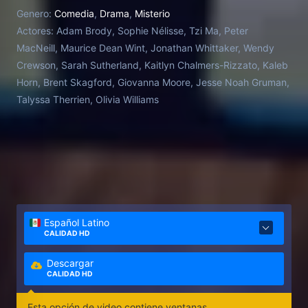
su primer caso 'adulto', para descubrir quién asesinó
Genero:
Comedia
,
Drama
,
Misterio
brutalmente a su novio.
Actores:
Adam Brody, Sophie Nélisse, Tzi Ma, Peter
MacNeill, Maurice Dean Wint, Jonathan Whittaker, Wendy
Crewson, Sarah Sutherland, Kaitlyn Chalmers-Rizzato, Kaleb
Horn, Brent Skagford, Giovanna Moore, Jesse Noah Gruman,
Talyssa Therrien, Olivia Williams
Español Latino
CALIDAD HD
Descargar
CALIDAD HD
Esta opción de video contiene ventanas