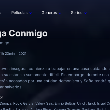
o
Películas
Generos
Series
ga Conmigo
nmigo
1h 20min
2021
 joven insegura, comienza a trabajar en una casa cuidando
án su estancia sumamente difícil. Sin embargo, durante una
serán acosados por una entidad demoníaca y Sofía tendrá q
ar salvarlos.
or
 Dieppa, Rocío García, Valery Sais, Emilio Beltrán Ulrich, Erick Israel
a Paulina Esparza, Andrea Rivas, Karyme Guzmán, Santiago Beltrán Ul