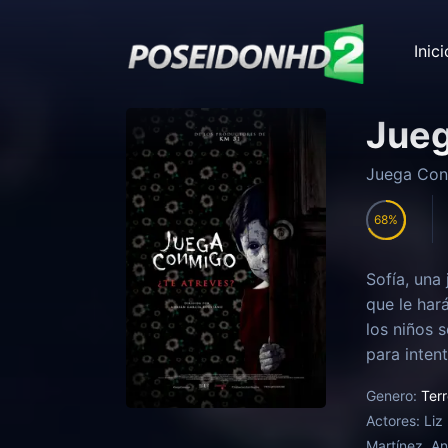
Inici
Jue
Juega Co
68
Sofía, una
que le har
los niños 
para intent
Genero:
Terr
Actores:
Liz
Martínez, An