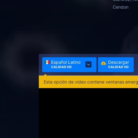
Cendon
Español Latino
Descargar
CALIDAD HD
CALIDAD HD
Esta opción de video contiene ventanas emerge