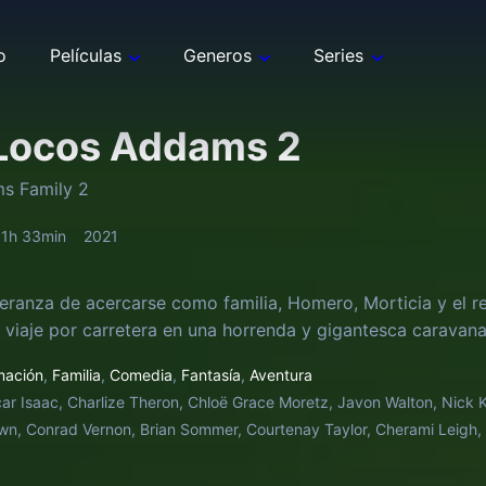
o
Películas
Generos
Series
Locos Addams 2
s Family 2
1h 33min
2021
eranza de acercarse como familia, Homero, Morticia y el 
 viaje por carretera en una horrenda y gigantesca caravana
mación
,
Familia
,
Comedia
,
Fantasía
,
Aventura
ar Isaac, Charlize Theron, Chloë Grace Moretz, Javon Walton, Nick Kr
n, Conrad Vernon, Brian Sommer, Courtenay Taylor, Cherami Leigh, 