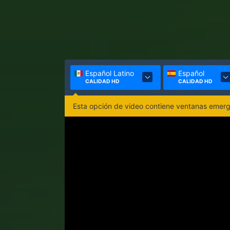
Español Latino
Español
CALIDAD HD
CALIDAD HD
Esta opción de video contiene ventanas emerge