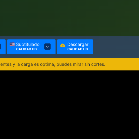
Subtitulado
Descargar
CALIDAD HD
CALIDAD HD
ntes y la carga es optima, puedes mirar sin cortes.