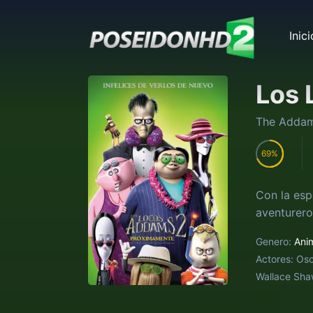
Inici
Los 
The Addam
69
Con la esp
aventurero
Genero:
Ani
Actores:
Osc
Wallace Shaw