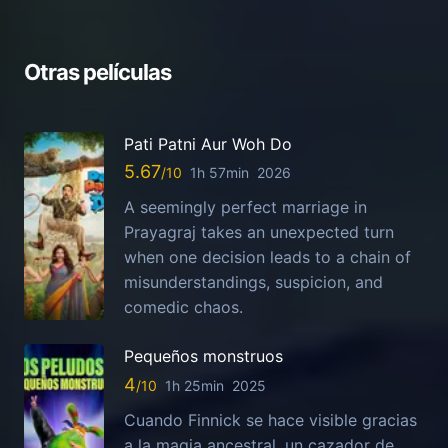
Otras películas
Pati Patni Aur Woh Do
5.67
1h 57min
2026
A seemingly perfect marriage in
Prayagraj takes an unexpected turn
when one decision leads to a chain of
misunderstandings, suspicion, and
comedic chaos.
Pequeños monstruos
4
1h 25min
2025
Cuando Finnick se hace visible gracias
a la magia ancestral, un cazador de