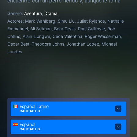
encuentro con un perro herido y, aunque le toma
cariño, sabe que, para ganar, no puede distraerse.
Genero:
Aventura
,
Drama
Pero, con el tiempo, Michael comienza a dudar.
Actores:
Mark Wahlberg, Simu Liu, Juliet Rylance, Nathalie
¿Decidirá alcanzar su sueño o sacrificará todo por
Emmanuel, Ali Suliman, Bear Grylls, Paul Guilfoyle, Rob
salvar a su nuevo amigo?
Collins, Alani iLongwe, Cece Valentina, Roger Wasserman,
Oscar Best, Theodore Johns, Jonathan Lopez, Michael
Landes
Español Latino
CALIDAD HD
Español
CALIDAD HD