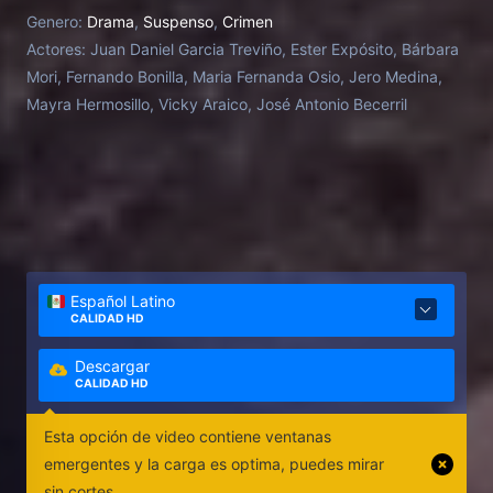
tiene un gran sentido de la justicia. Debido a la
Genero:
Drama
,
Suspenso
,
Crimen
incompetencia del sistema judicial, él se toma la
Actores:
Juan Daniel Garcia Treviño, Ester Expósito, Bárbara
justicia por su mano. Una nota lo lleva a la casa de
Mori, Fernando Bonilla, Maria Fernanda Osio, Jero Medina,
verano de la rica y excéntrica familia Aldama. El
Mayra Hermosillo, Vicky Araico, José Antonio Becerril
clan está encabezado por la destacada matriarca
Carmen Aldama. En busca de la verdad, Emiliano se
sumerge en un mundo oscuro lleno de secretos,
mentiras y venganzas.
Español Latino
CALIDAD HD
Descargar
CALIDAD HD
Esta opción de video contiene ventanas
emergentes y la carga es optima, puedes mirar
sin cortes.