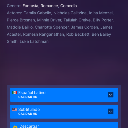
cumplirlos.
Genero:
Fantasía
,
Romance
,
Comedia
Actores:
Camila Cabello, Nicholas Galitzine, Idina Menzel,
Pierce Brosnan, Minnie Driver, Tallulah Greive, Billy Porter,
Maddie Baillio, Charlotte Spencer, James Corden, James
Acaster, Romesh Ranganathan, Rob Beckett, Ben Bailey
Smith, Luke Latchman
Español Latino
CALIDAD HD
Subtitulado
CALIDAD HD
Descargar