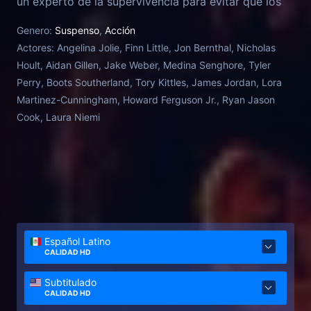
un experto de la supervivencia para evitar que los
secuaces le den caza, un incendio cercano pronto
Genero:
Suspenso
,
Acción
amenaza con robar la vida de todos los implicados.
Actores:
Angelina Jolie, Finn Little, Jon Bernthal, Nicholas
Hoult, Aidan Gillen, Jake Weber, Medina Senghore, Tyler
Perry, Boots Southerland, Tory Kittles, James Jordan, Lora
Martinez-Cunningham, Howard Ferguson Jr., Ryan Jason
Cook, Laura Niemi
Español Latino
CALIDAD HD
Subtitulado
CALIDAD HD