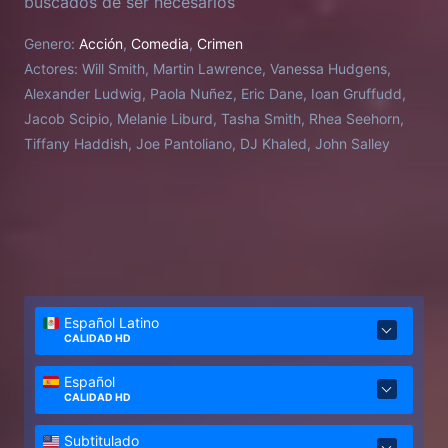
buscados de ser necesarios
Genero:
Acción
,
Comedia
,
Crimen
Actores:
Will Smith, Martin Lawrence, Vanessa Hudgens,
Alexander Ludwig, Paola Nuñez, Eric Dane, Ioan Gruffudd,
Jacob Scipio, Melanie Liburd, Tasha Smith, Rhea Seehorn,
Tiffany Haddish, Joe Pantoliano, DJ Khaled, John Salley
Español Latino
CALIDAD HD
Español
CALIDAD HD
Subtitulado