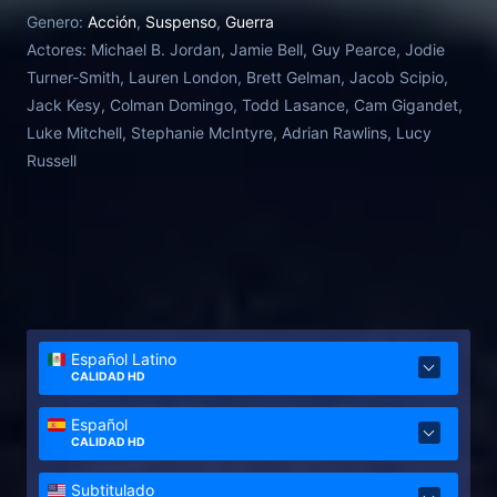
narcotraficante de Baltimore. Kelly se introducirá
Genero:
Acción
,
Suspenso
,
Guerra
entonces en una arriesgada operación en la que
Actores:
Michael B. Jordan, Jamie Bell, Guy Pearce, Jodie
recibirá un nuevo nombre: John Clark. Esta historia
Turner-Smith, Lauren London, Brett Gelman, Jacob Scipio,
de origen de John Clark, uno de los personajes
Jack Kesy, Colman Domingo, Todd Lasance, Cam Gigandet,
recurrentes en el universo de Jack Ryan, está
Luke Mitchell, Stephanie McIntyre, Adrian Rawlins, Lucy
basada en la novela Sin remordimiento (1993) de
Russell
Tom Clancy. Este filme está dirigido por Stefano
Sollima.
Español Latino
CALIDAD HD
Español
CALIDAD HD
Subtitulado