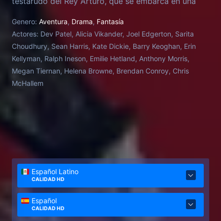
testarudo del Rey Arturo, que se embarca en una
atrevida búsqueda para enfrentarse al Caballero
Genero:
Aventura
,
Drama
,
Fantasía
Verde del mismo nombre, un gigantesco extraño de
Actores:
Dev Patel, Alicia Vikander, Joel Edgerton, Sarita
piel esmeralda y retador de hombres.
Choudhury, Sean Harris, Kate Dickie, Barry Keoghan, Erin
Kellyman, Ralph Ineson, Emilie Hetland, Anthony Morris,
Megan Tiernan, Helena Browne, Brendan Conroy, Chris
McHallem
Español Latino
CALIDAD HD
Español
CALIDAD HD