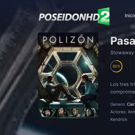
Inici
Pasa
Stowaway
60
Los tres t
compromete
Genero:
Cien
Actores:
Ann
Kendrick