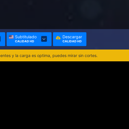
Subtitulado
Descargar
CALIDAD HD
CALIDAD HD
ntes y la carga es optima, puedes mirar sin cortes.