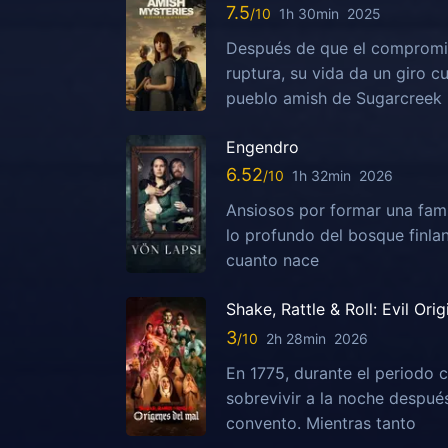
7.5
1h 30min
2025
Después de que el compromis
ruptura, su vida da un giro c
pueblo amish de Sugarcreek
Engendro
6.52
1h 32min
2026
Ansiosos por formar una fami
lo profundo del bosque finla
cuanto nace
Shake, Rattle & Roll: Evil Orig
3
2h 28min
2026
En 1775, durante el periodo c
sobrevivir a la noche despu
convento. Mientras tanto