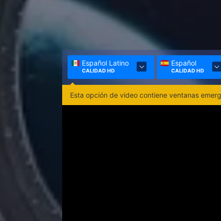
Español Latino
Español
CALIDAD HD
CALIDAD HD
Esta opción de video contiene ventanas emerge