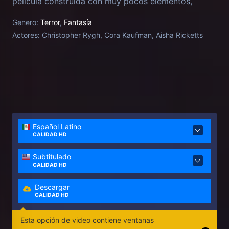
película construida con muy pocos elementos,
minimalista y épica al mismo tiempo, donde la
Genero:
Terror
,
Fantasía
fantasía y el horror encuentran sus encarnaciones
Actores:
Christopher Rygh, Cora Kaufman, Aisha Ricketts
más físicas y cruentas.
Español Latino
CALIDAD HD
Subtitulado
CALIDAD HD
Descargar
CALIDAD HD
Esta opción de video contiene ventanas