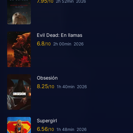
7.95
2h 52min
2026
Evil Dead: En llamas
6.8
2h 00min
2026
Obsesión
8.25
1h 40min
2026
Supergirl
6.56
1h 48min
2026