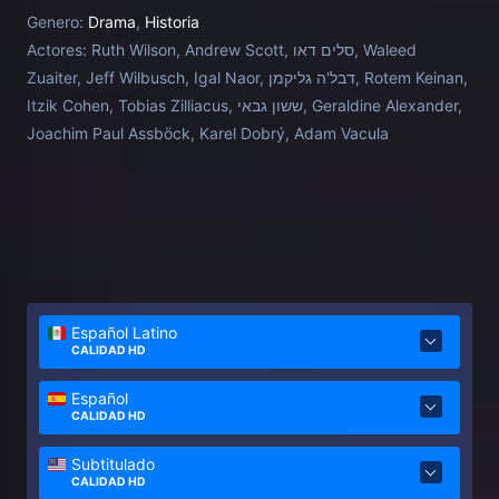
Genero:
Drama
,
Historia
Actores:
Ruth Wilson, Andrew Scott, סלים דאו, Waleed
Zuaiter, Jeff Wilbusch, Igal Naor, דבל'ה גליקמן, Rotem Keinan,
Itzik Cohen, Tobias Zilliacus, ששון גבאי, Geraldine Alexander,
Joachim Paul Assböck, Karel Dobrý, Adam Vacula
Español Latino
CALIDAD HD
Español
CALIDAD HD
Subtitulado
CALIDAD HD