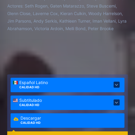
Actores:
Seth Rogen, Gaten Matarazzo, Steve Buscemi,
Glenn Close, Laverne Cox, Kieran Culkin, Woody Harrelson,
Jim Parsons, Andy Serkis, Kathleen Turner, Iman Vellani, Lyra
Abrahamson, Victoria Ardoin, Melli Bond, Peter Brooke
Español Latino
CALIDAD HD
Subtitulado
CALIDAD HD
Descargar
CALIDAD HD