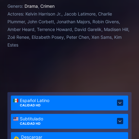
Genero:
Drama
,
Crimen
Actores:
Kelvin Harrison Jr., Jacob Latimore, Charlie
Plummer, John Corbett, Jonathan Majors, Robin Givens,
Amber Heard, Terrence Howard, David Garelik, Madisen Hill,
Zoë Renee, Elizabeth Posey, Peter Chen, Xen Sams, Kim
Estes
Español Latino
CALIDAD HD
Subtitulado
CALIDAD HD
Descargar