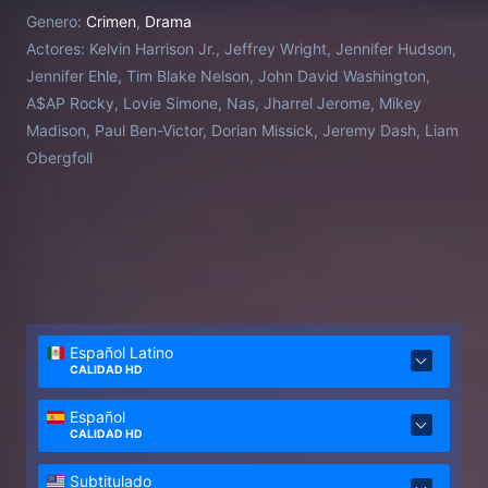
asegura no haber cometido, la película se centra en
Genero:
Crimen
,
Drama
la compleja batalla legal que determinará si pasa el
Actores:
Kelvin Harrison Jr., Jeffrey Wright, Jennifer Hudson,
resto de su vida en la cárcel.
Jennifer Ehle, Tim Blake Nelson, John David Washington,
A$AP Rocky, Lovie Simone, Nas, Jharrel Jerome, Mikey
Madison, Paul Ben-Victor, Dorian Missick, Jeremy Dash, Liam
Obergfoll
Español Latino
CALIDAD HD
Español
CALIDAD HD
Subtitulado