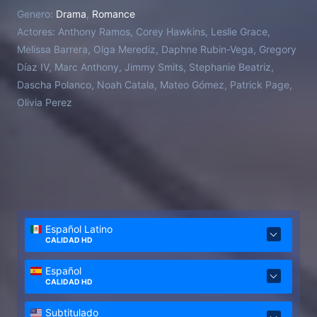
sueños reúne a esta comunidad vibrante y unida. En
Genero:
Drama
,
Romance
la intersección de todo esto está el simpático y
Actores:
Anthony Ramos, Corey Hawkins, Leslie Grace,
magnético propietario de la tienda del barrio,
Melissa Barrera, Olga Merediz, Daphne Rubin-Vega, Gregory
Usnavi, quien ahorra cada centavo de su rutina
Díaz IV, Marc Anthony, Jimmy Smits, Stephanie Beatriz,
diaria mientras espera, imagina y canta sobre una
Dascha Polanco, Noah Catala, Mateo Gómez, Patrick Page,
vida mejor.
Olivia Perez
Español Latino
CALIDAD HD
Español
CALIDAD HD
Subtitulado