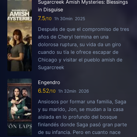
Sugarcreek Amish Mysteries: Blessings
in Disguise
7.5
1h 30min
2025
Después de que el compromiso de tres
años de Cheryl termina en una
dolorosa ruptura, su vida da un giro
cuando su tía le ofrece escapar de
Chicago y visitar el pueblo amish de
Sugarcreek
Engendro
6.52
1h 32min
2026
Ansiosos por formar una familia, Saga
y su marido, Jon, se mudan a la casa
aislada en lo profundo del bosque
finlandés donde Saga pasó gran parte
de su infancia. Pero en cuanto nace