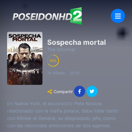
Sospecha mortal
The Informer
65
1h 49min
2019
Compartir
En Nueva York, el exconvicto Pete Koslow,
relacionado con la mafia polaca, debe lidiar tanto
con Klimek el General, su despiadado jefe, como
con las retorcidas ambiciones de dos agentes