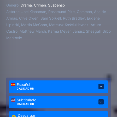
federales, mientras intenta sobrevivir y proteger las
Genero:
Drama
,
Crimen
,
Suspenso
vidas de sus seres queridos.
Actores:
Joel Kinnaman, Rosamund Pike, Common, Ana de
Armas, Clive Owen, Sam Spruell, Ruth Bradley, Eugene
Lipinski, Martin McCann, Mateusz Kościukiewicz, Arturo
Castro, Matthew Marsh, Karma Meyer, Janusz Sheagall, Srbo
Markovic
Español
CALIDAD HD
Subtitulado
CALIDAD HD
Descargar