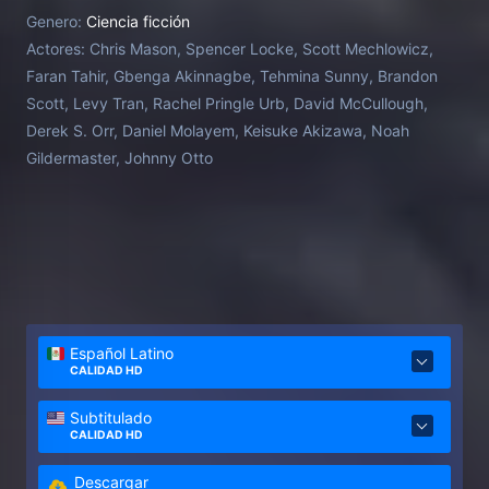
humana, sin pensar en las consecuencias de sus
Genero:
Ciencia ficción
actos.
Actores:
Chris Mason, Spencer Locke, Scott Mechlowicz,
Faran Tahir, Gbenga Akinnagbe, Tehmina Sunny, Brandon
Scott, Levy Tran, Rachel Pringle Urb, David McCullough,
Derek S. Orr, Daniel Molayem, Keisuke Akizawa, Noah
Gildermaster, Johnny Otto
Español Latino
CALIDAD HD
Subtitulado
CALIDAD HD
Descargar