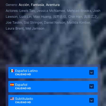
del malvado hechicero Shang Tsung.
Genero:
Acción
,
Fantasía
,
Aventura
Actores:
Lewis Tan, Jessica McNamee, Mehcad Brooks, Josh
Lawson, Ludi Lin, Max Huang, 浅野忠信, Chin Han, 真田広之,
Joe Taslim, Sisi Stringer, Daniel Nelson, Matilda Kimber,
Laura Brent, Mel Jarnson
Español Latino
CALIDAD HD
Español
CALIDAD HD
Subtitulado
CALIDAD HD