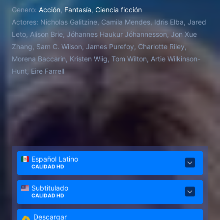
queridos, el joven príncipe Adam tiene que
Genero:
Acción
,
Fantasía
,
Ciencia ficción
recuperar una espada mítica y convertirse en el
Actores:
Nicholas Galitzine, Camila Mendes, Idris Elba, Jared
legendario guerrero conocido como "He-Man".
Leto, Alison Brie, Jóhannes Haukur Jóhannesson, Jon Xue
Zhang, Sam C. Wilson, James Purefoy, Charlotte Riley,
Morena Baccarin, Kristen Wiig, Tom Wilton, Artie Wilkinson-
Hunt, Eire Farrell
Español Latino
CALIDAD HD
Subtitulado
CALIDAD HD
Descargar