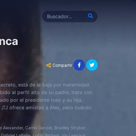
anca
Compartir
secreto, está de la baja por maternidad.
ido al perfil alto de su padre, trata con
do por el presidente ruso y su hija,
 ¡TJ ofrece amistad a Alex, pero cuándo
Alexander, Carrie Genzel, Bradley Stryker,
 Gabriel LaBelle, Lucia Walters, Viv Leacock