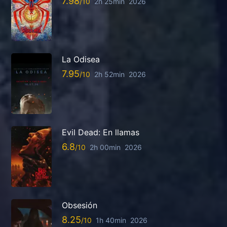
7.98
2h 25min
2026
La Odisea
7.95
2h 52min
2026
Evil Dead: En llamas
6.8
2h 00min
2026
Obsesión
8.25
1h 40min
2026