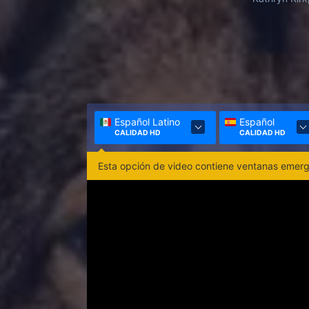
Español Latino
Español
CALIDAD HD
CALIDAD HD
Esta opción de video contiene ventanas emerge