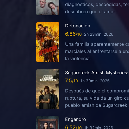
diagnósticos, despedidas, te
descubren que el amor
Detonación
6.86
2h 23min
2026
Una familia aparentemente c
marciales al enfrentarse a u
la violencia.
Sugarcreek Amish Mysteries: 
7.5
1h 30min
2025
Después de que el compromis
ruptura, su vida da un giro c
pueblo amish de Sugarcreek
Engendro
6.52
1h 32min
2026