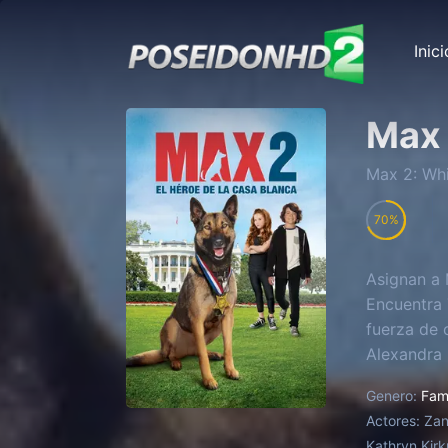
Inici
Max 
Max 2: Wh
70
Asignan a 
Encuentra 
fuerza de 
Alexandra 
entran en 
Genero:
Fami
Actores:
Zan
Kathryn Kirk