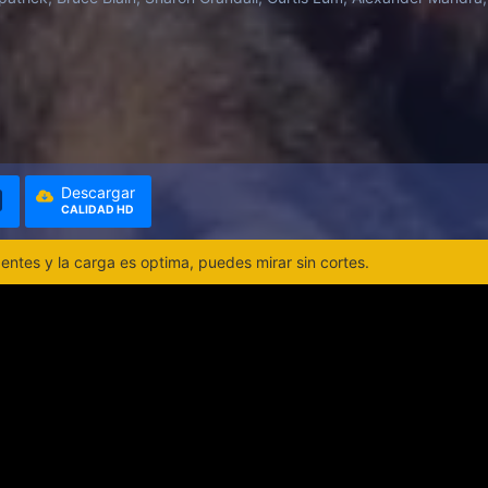
Descargar
CALIDAD HD
ntes y la carga es optima, puedes mirar sin cortes.