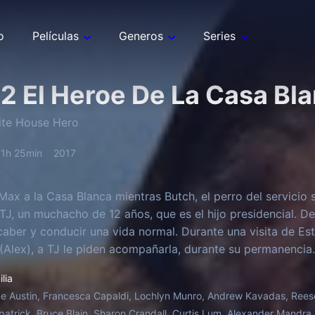
o
Películas
Generos
Series
2 El Heroe De La Casa Bl
ite House Hero
1h 25min
2017
Max a la Casa Blanca mientras Butch, el perro del servicio 
TJ, un muchacho de 12 años, que es el hijo presidencial. Deb
caber y conducir una vida normal. Durante una visita de Esta
(Alex), a TJ le piden acompañarla, durante su permanencia.
el problema, Max viene al rescate!
lia
e Austin, Francesca Capaldi, Lochlyn Munro, Andrew Kavadas, Reese 
patrick, Bruce Blain, Sharon Crandall, Curtis Lum, Alexander Mandra,