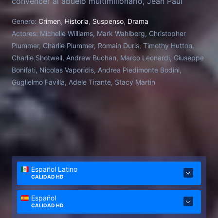
convencer al abuelo multimillonario, Jean Paul
Getty, de que pague el rescate.
Genero:
Crimen
,
Historia
,
Suspenso
,
Drama
Actores:
Michelle Williams, Mark Wahlberg, Christopher
Plummer, Charlie Plummer, Romain Duris, Timothy Hutton,
Charlie Shotwell, Andrew Buchan, Marco Leonardi, Giuseppe
Bonifati, Nicolas Vaporidis, Andrea Piedimonte Bodini,
Guglielmo Favilla, Adele Tirante, Stacy Martin
Español Latino
CALIDAD HD
Español
CALIDAD HD