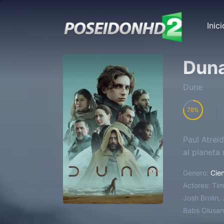
Inici
Dun
Dune
78
Paul Atrei
al planeta
Genero:
Cien
Actores:
Tim
Josh Brolin
Babs Olusa