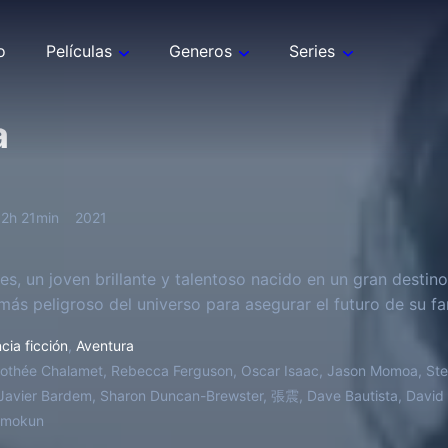
o
Películas
Generos
Series
a
2h 21min
2021
des, un joven brillante y talentoso nacido en un gran destin
 más peligroso del universo para asegurar el futuro de su fa
cia ficción
,
Aventura
othée Chalamet, Rebecca Ferguson, Oscar Isaac, Jason Momoa, Ste
, Javier Bardem, Sharon Duncan-Brewster, 張震, Dave Bautista, David
nmokun