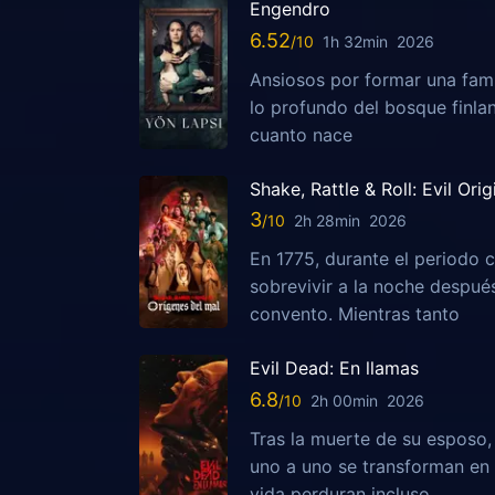
Engendro
6.52
1h 32min
2026
Ansiosos por formar una fami
lo profundo del bosque finla
cuanto nace
Shake, Rattle & Roll: Evil Orig
3
2h 28min
2026
En 1775, durante el periodo c
sobrevivir a la noche despu
convento. Mientras tanto
Evil Dead: En llamas
6.8
2h 00min
2026
Tras la muerte de su esposo
uno a uno se transforman en 
vida perduran incluso