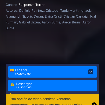
vudú contra ella después de las mejoras rápidas de
Genero:
Suspenso
,
Terror
su hijo.
Actores:
Daniela Ramírez, Cristobal Tapia Montt, Ignacia
Allamand, Nicolás Durán, Elvira Cristi, Cristián Carvajal, Igal
Furman, Gabriel Urzúa, Aaron Burns, Aaron Burns, Aaron
Burns
Español
CALIDAD HD
Descargar
CALIDAD HD
Esta opción de video contiene ventanas
emergentes y la carga es optima, puedes mirar