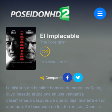
El Implacable
The Foreigner
70
1h 53min
2017
Compartir
La historia del humilde hombre de negocios Quan,
cuyo pasado erupciona en una venganza
desenfrenada después de que su hija mueriera en un
atentado. En búsqueda de los terroristas, Quan se