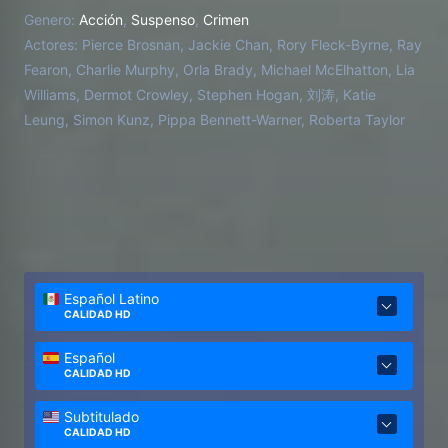
ve atrapado en un juego del gato y el ratón con un
Genero:
Acción
,
Suspenso
,
Crimen
oficial del gobierno británico, cuyo pasado podría
Actores:
Pierce Brosnan, Jackie Chan, Rory Fleck-Byrne, Ray
tener algo que ver con los asesinos
Fearon, Charlie Murphy, Orla Brady, Michael McElhatton, Lia
Williams, Dermot Crowley, Stephen Hogan, 刘涛, Katie
Leung, Simon Kunz, Pippa Bennett-Warner, Roberta Taylor
Español Latino
CALIDAD HD
Español
CALIDAD HD
Subtitulado
CALIDAD HD