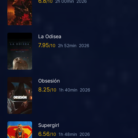
6.8
2h 00min
2026
La Odisea
7.95
2h 52min
2026
Obsesión
8.25
1h 40min
2026
Supergirl
6.56
1h 48min
2026