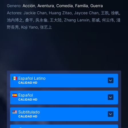
Genero:
Acción
,
Aventura
,
Comedia
,
Familia
,
Guerra
Actores:
Jackie Chan, Huang Zitao, Jaycee Chan, 王凯, 徐帆,
池内博之, 桑平, 吳永倫, 王大陸, Zhang Lanxin, 那威, 何云伟, 淺
野長秀, Koji Yano, 张艺上
Español Latino
CALIDAD HD
Español
CALIDAD HD
Subtitulado
CALIDAD HD