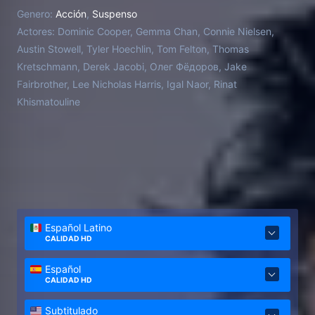
vuelve un desastre y en medio del caos Marty es
Genero:
Acción
,
Suspenso
asesinado. De vuelta a la base, Stratton es
Actores:
Dominic Cooper, Gemma Chan, Connie Nielsen,
encomendado la misión de encontrar a los
Austin Stowell, Tyler Hoechlin, Tom Felton, Thomas
miembros de una célula terrorista que pretende usar
Kretschmann, Derek Jacobi, Олег Фёдоров, Jake
armas químicas.
Fairbrother, Lee Nicholas Harris, Igal Naor, Rinat
Khismatouline
Español Latino
CALIDAD HD
Español
CALIDAD HD
Subtitulado