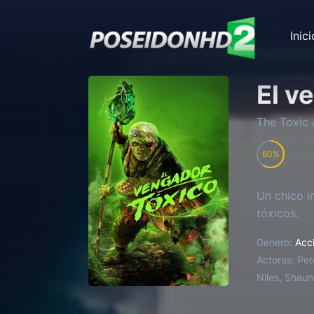
Inici
El v
The Toxic
60
Un chico i
tóxicos.
Genero:
Acc
Actores:
Pet
Niles, Shaun