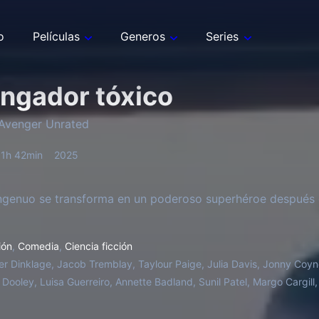
o
Películas
Generos
Series
engador tóxico
 Avenger Unrated
1h 42min
2025
ngenuo se transforma en un poderoso superhéroe después d
ión
,
Comedia
,
Ciencia ficción
er Dinklage, Jacob Tremblay, Taylour Paige, Julia Davis, Jonny Coyn
 Dooley, Luisa Guerreiro, Annette Badland, Sunil Patel, Margo Cargil