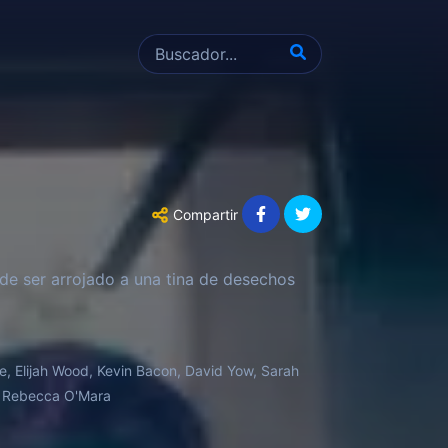
Compartir
e ser arrojado a una tina de desechos
e, Elijah Wood, Kevin Bacon, David Yow, Sarah
l, Rebecca O'Mara