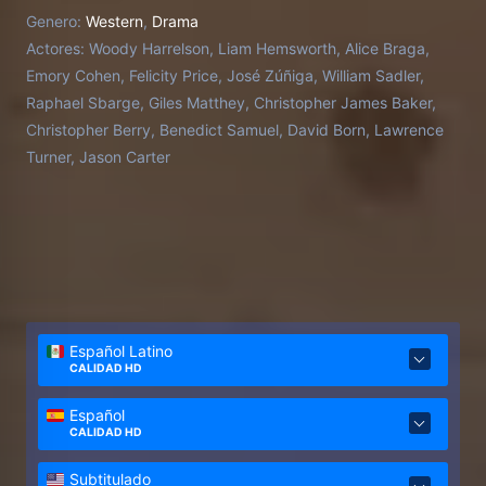
violento lugar se verá cara a cara con Abraham
Genero:
Western
,
Drama
Brant, el predicador local, que tiene aterrorizados a
Actores:
Woody Harrelson, Liam Hemsworth, Alice Braga,
todos los habitantes de la zona, pues las historias
Emory Cohen, Felicity Price, José Zúñiga, William Sadler,
de muerte le siguen allá donde va. Entonces
Raphael Sbarge, Giles Matthey, Christopher James Baker,
Kingston comprenderá el vínculo que le une con
Christopher Berry, Benedict Samuel, David Born, Lawrence
este peculiar hombre, y tendrá que debatirse entre
Turner, Jason Carter
cumplir con la ley y su sed de venganza.
Español Latino
CALIDAD HD
Español
CALIDAD HD
Subtitulado