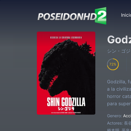
Inici
Godz
シン・ゴジ
72
Godzilla, 
a la civil
horror cat
para super
Genero:
Acc
Actores:
長谷
柄本明, 平泉