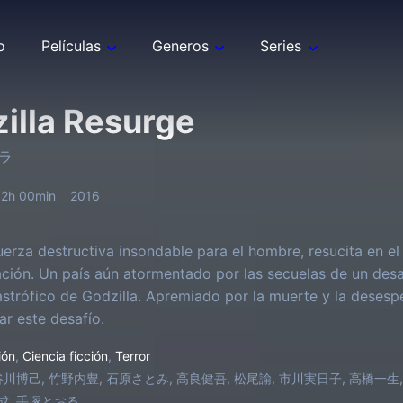
o
Películas
Generos
Series
illa Resurge
ラ
2h 00min
2016
fuerza destructiva insondable para el hombre, resucita en e
ización. Un país aún atormentado por las secuelas de un des
astrófico de Godzilla. Apremiado por la muerte y la deses
ar este desafío.
ión
,
Ciencia ficción
,
Terror
川博己, 竹野内豊, 石原さとみ, 高良健吾, 松尾諭, 市川実日子, 高橋一生,
成, 手塚とおる