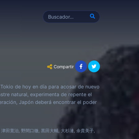
Compartir
l Tokio de hoy en día para acosar de nuevo
astre natural, experimenta de repente el
peración, Japón deberá encontrar el poder
 津田寛治, 野間口徹, 黒田大輔, 大杉漣, 余貴美子,