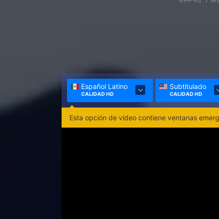
Español Latino
Subtitulado
CALIDAD HD
CALIDAD HD
Esta opción de video contiene ventanas emerge