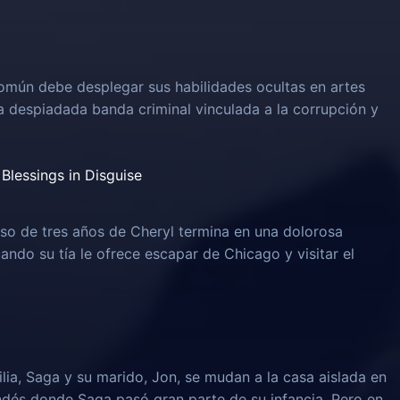
omún debe desplegar sus habilidades ocultas en artes
na despiadada banda criminal vinculada a la corrupción y
Blessings in Disguise
o de tres años de Cheryl termina en una dolorosa
uando su tía le ofrece escapar de Chicago y visitar el
lia, Saga y su marido, Jon, se mudan a la casa aislada en
ndés donde Saga pasó gran parte de su infancia. Pero en