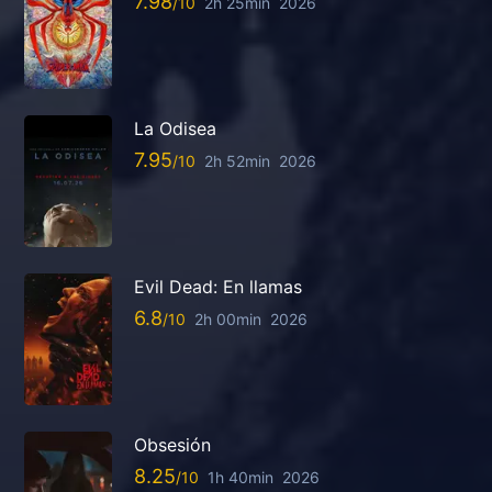
7.98
2h 25min
2026
La Odisea
7.95
2h 52min
2026
Evil Dead: En llamas
6.8
2h 00min
2026
Obsesión
8.25
1h 40min
2026