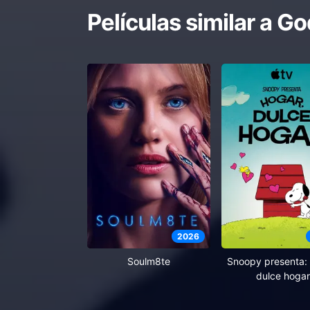
Películas similar a
God
2026
Soulm8te
Snoopy presenta: 
dulce hogar