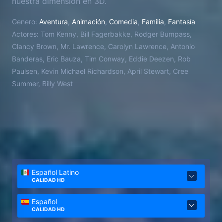
nuestra dimensión en 3D.
Genero:
Aventura
,
Animación
,
Comedia
,
Familia
,
Fantasía
Actores:
Tom Kenny, Bill Fagerbakke, Rodger Bumpass,
Clancy Brown, Mr. Lawrence, Carolyn Lawrence, Antonio
Banderas, Eric Bauza, Tim Conway, Eddie Deezen, Rob
Paulsen, Kevin Michael Richardson, April Stewart, Cree
Summer, Billy West
Español Latino
CALIDAD HD
Español
CALIDAD HD