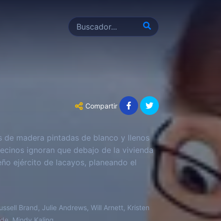
Compartir
s de madera pintadas de blanco y llenos
vecinos ignoran que debajo de la vivienda
ño ejército de lacayos, planeando el
ssell Brand, Julie Andrews, Will Arnett, Kristen
ide, Mindy Kaling