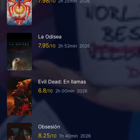
7.98
2h 25min
2026
La Odisea
7.95
2h 52min
2026
Evil Dead: En llamas
6.8
2h 00min
2026
Obsesión
8.25
1h 40min
2026