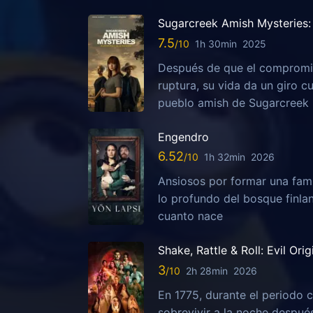
Sugarcreek Amish Mysteries: 
7.5
1h 30min
2025
Después de que el compromis
ruptura, su vida da un giro c
pueblo amish de Sugarcreek
Engendro
6.52
1h 32min
2026
Ansiosos por formar una fami
lo profundo del bosque finla
cuanto nace
Shake, Rattle & Roll: Evil Orig
3
2h 28min
2026
En 1775, durante el periodo c
sobrevivir a la noche despu