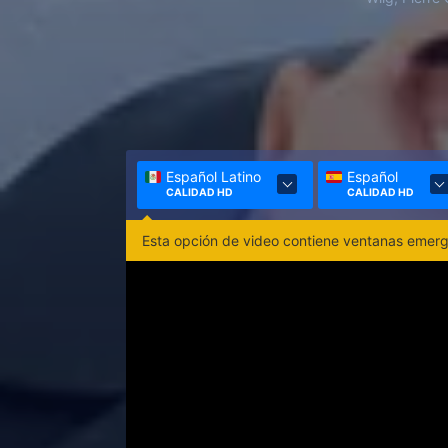
Español Latino
Español
CALIDAD HD
CALIDAD HD
Esta opción de video contiene ventanas emerge