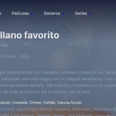
o
Películas
Generos
Series
llano favorito
e Me
1h 35min
2010
gre urbanización con cuidados jardines rodeados por verja
, sobresale una casa negra con el césped amarillento. Los 
rme escondite secreto. Allí está Gru, rodeado por un peque
de toda la historia. ¡Va a robarse con la luna!
mación
,
Comedia
,
Crimen
,
Familia
,
Ciencia ficción
ve Carell, Jason Segel, Miranda Cosgrove, Dana Gaier, Elsie Fisher, Ru
 Coffin, Chris Renaud, Jemaine Clement, Jack McBrayer, Danny McBr