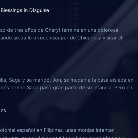
Blessings in Disguise
o de tres años de Cheryl termina en una dolorosa
uando su tía le ofrece escapar de Chicago y visitar el
lia, Saga y su marido, Jon, se mudan a la casa aislada en
ndés donde Saga pasó gran parte de su infancia. Pero en
ins
olonial español en Filipinas, unas monjas intentan
és de que un mal desconocido se haya desatado en su