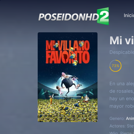
Inici
Mi vi
Despicabl
73
En una ale
de rosales
hay un eno
mayor robo 
Genero:
Ani
Actores:
Ste
Wiig, Pierre