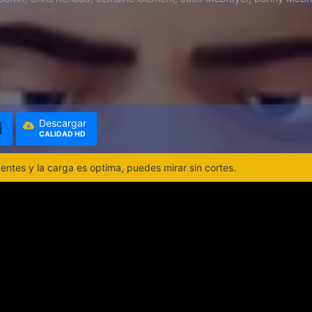
Descargar
CALIDAD HD
ntes y la carga es optima, puedes mirar sin cortes.