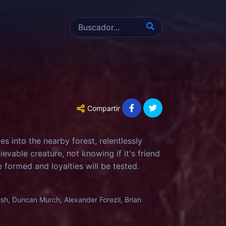
Compartir
 into the nearby forest, relentlessly
vable creature, not knowing if it's friend
be formed and loyalties will be tested.
h, Duncan Murch, Alexander Forezli, Brian