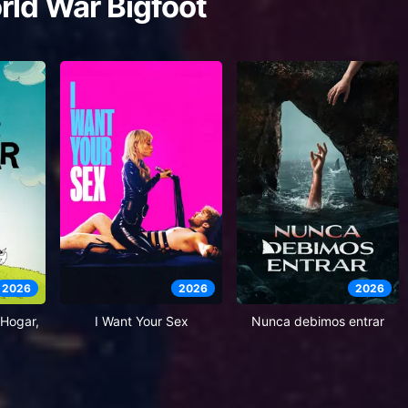
rld War Bigfoot
2026
2026
2026
Hogar,
I Want Your Sex
Nunca debimos entrar