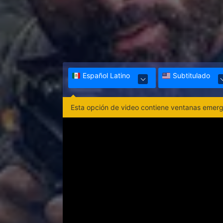
Español Latino
Subtitulado
Esta opción de video contiene ventanas emerge