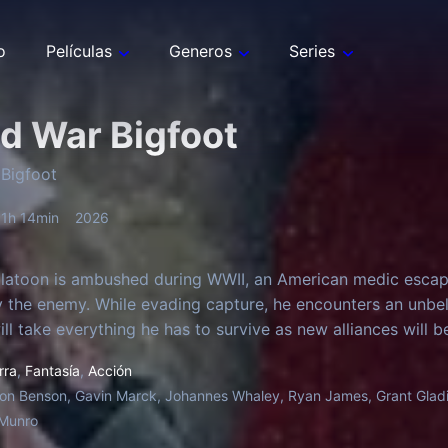
o
Películas
Generos
Series
d War Bigfoot
Bigfoot
1h 14min
2026
latoon is ambushed during WWII, an American medic escapes
 the enemy. While evading capture, he encounters an unbelie
will take everything he has to survive as new alliances will 
rra
,
Fantasía
,
Acción
on Benson, Gavin Marck, Johannes Whaley, Ryan James, Grant Gladis
 Munro