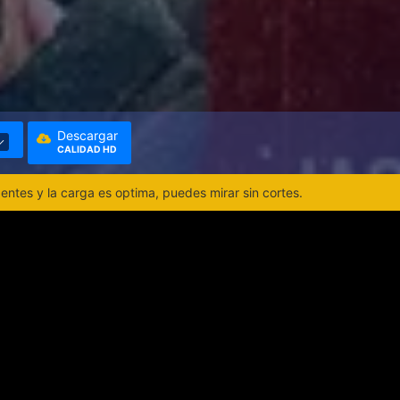
Descargar
CALIDAD HD
ntes y la carga es optima, puedes mirar sin cortes.