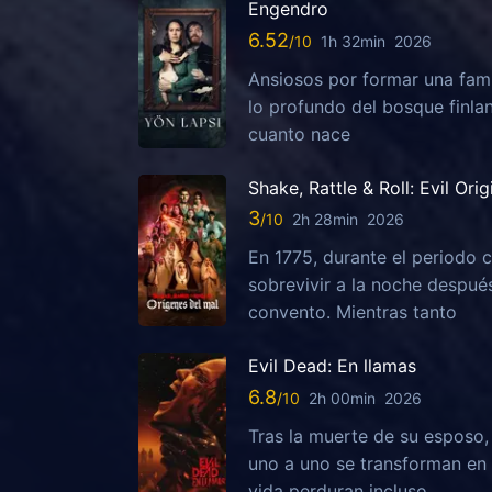
Engendro
6.52
1h 32min
2026
Ansiosos por formar una fami
lo profundo del bosque finla
cuanto nace
Shake, Rattle & Roll: Evil Orig
3
2h 28min
2026
En 1775, durante el periodo c
sobrevivir a la noche despu
convento. Mientras tanto
Evil Dead: En llamas
6.8
2h 00min
2026
Tras la muerte de su esposo
uno a uno se transforman en 
vida perduran incluso