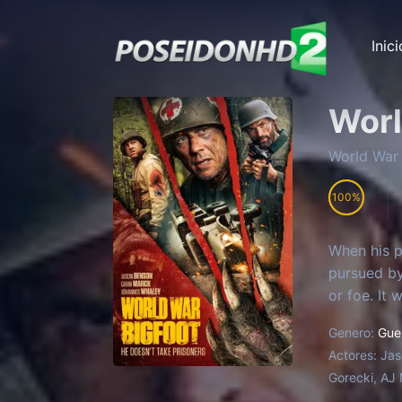
Inici
Worl
World War 
100
When his p
pursued by
or foe. It 
Genero:
Gue
Actores:
Jas
Gorecki, AJ