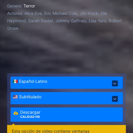
Obligados a vivir entre aguas abiertas y un
Genero:
Terror
implacable depredador humano, los asistentes a la
Actores:
Alice Eve, Eric Michael Cole, Jim Klock, Elle
boda deben luchar por sobrevivir mientras afloran
Haymond, Sarah Siadat, Johnny Gaffney, Lisa Yaro, Robert
secretos y se rompen lealtades. A medida que los
Grose
recién casados son llevados al límite, se ven
obligados a enfrentarse a las grietas de su relación
para determinar quién vive, quién muere y quién
sigue casado.
Español Latino
Subtitulado
Descargar
CALIDAD HD
Esta opción de video contiene ventanas