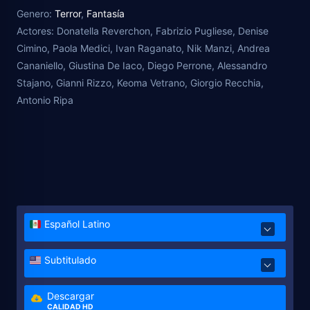
townspeople see them as saviors-except for one
Genero:
Terror
,
Fantasía
woman, who, with the help of a free-spirited girl and
Actores:
Donatella Reverchon, Fabrizio Pugliese, Denise
an outcast accused of witchcraft, uncovers a darker
Cimino, Paola Medici, Ivan Raganato, Nik Manzi, Andrea
truth that lies beyond
Cananiello, Giustina De Iaco, Diego Perrone, Alessandro
Stajano, Gianni Rizzo, Keoma Vetrano, Giorgio Recchia,
Antonio Ripa
Español Latino
Subtitulado
Descargar
CALIDAD HD